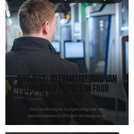
PROJECT: AUTOMATISERING VAN
LOGISTIEK PROCES IN FOOD
INDUSTRIE
Van handmatig en foutgevoelig naar een
geautomatiseerd, efficiënt verzendproces
CASE BEKIJKEN