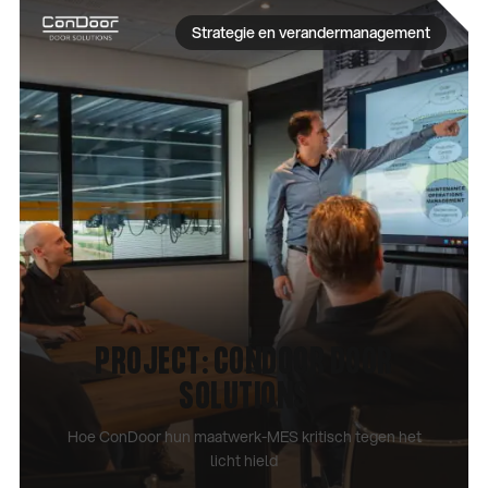
Strategie en verandermanagement
PROJECT: CONDOOR DOOR
SOLUTIONS
Hoe ConDoor hun maatwerk-MES kritisch tegen het
licht hield