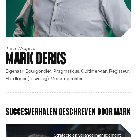
Operationele optimalisatie
Datamanagement en analyse
Cybersecurity en compliance
HOOFDMENU
CONTACTGEGEVENS
Wat we doen
085 060 48 85
Team Nexpact
MARK DERKS
Succesverhalen
info@nexpact.com
Insights
Liessentstraat 9a,
Over ons
5405 AH Uden
Eigenaar. Bourgondiër. Pragmaticus. Oldtimer-fan. Regisseur.
Werken bij Nexpact
Hardloper (te weinig). Mede-oprichter.
Contact
SUCCESVERHALEN GESCHREVEN DOOR MARK
Strategie en verandermanagement