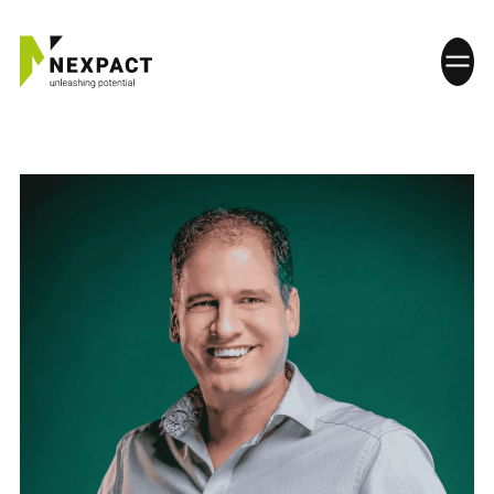
HOME
WAT WE DOEN
PLAN JE INSPIRATIEDAG
WERKEN BIJ
CONTACT
ONZE DIENSTEN
Strategie en verandermanagement
Projectmanagement en coördinatie
Technisch advies en systeemintegratie