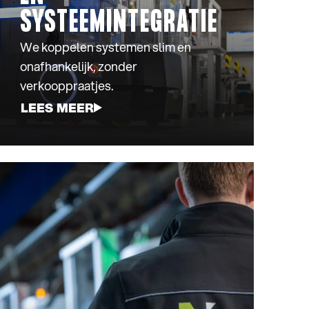
SYSTEEMINTEGRATIE
We koppelen systemen slim en
onafhankelijk, zonder
verkooppraatjes.
LEES MEER