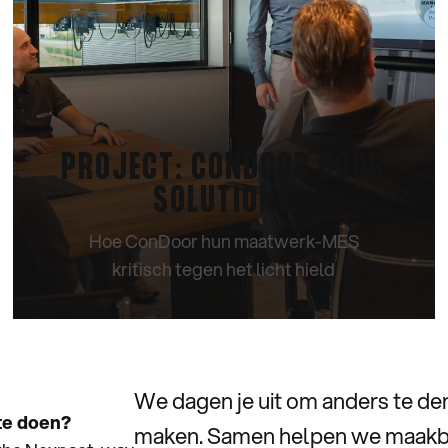
PROJECT: CONDOOR DOOR
SOLUTIONS
Hoe ConDoor hun maatwerk-MES
kritisch tegen het licht hield
CASE BEKIJKEN
We dagen je uit om anders te de
te doen?
maken. Samen helpen we maakbe