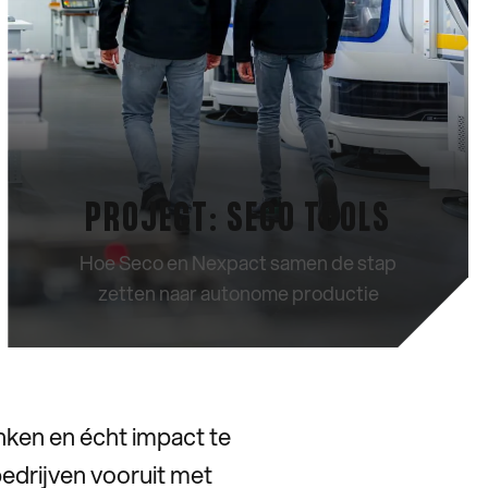
PROJECT: SECO TOOLS
Hoe Seco en Nexpact samen de stap
zetten naar autonome productie
CASE BEKIJKEN
nken en écht impact te
drijven vooruit met