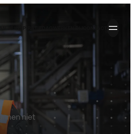
AN JE INSPIRATIEDAG
WERKEN BIJ
CONTACT
CONTACTGEGEVENS
085 060 48 85
info@nexpact.com
Liessentstraat 9a, 5405 AH Uden
annen niet