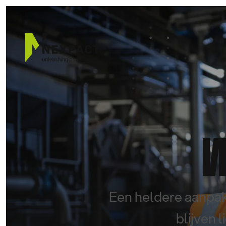
HOOFDMENU
Wat we doen
W
Succesverhalen
Insights
Over ons
Werken bij Nexpact
Een heldere aanpak 
Contact
blijven 