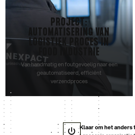
PROJECT:
AUTOMATISERING VAN
LOGISTIEK PROCES IN
FOOD INDUSTRIE
Van handmatig en foutgevoelig naar een
geautomatiseerd, efficiënt
verzendproces
CASE BEKIJKEN
Klaar om het anders 