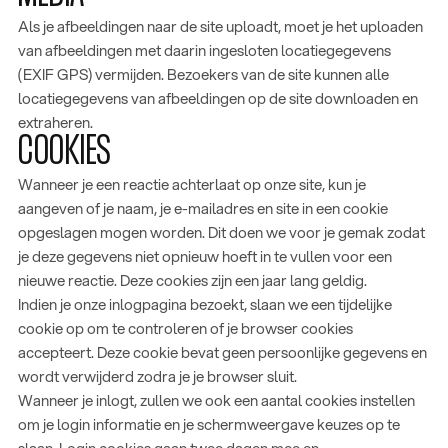
Operationele optimalisatie
Als je afbeeldingen naar de site uploadt, moet je het uploaden
Datamanagement en analyse
van afbeeldingen met daarin ingesloten locatiegegevens
Cybersecurity en compliance
(EXIF GPS) vermijden. Bezoekers van de site kunnen alle
locatiegegevens van afbeeldingen op de site downloaden en
extraheren.
HOOFDMENU
CONTACTGEGEVENS
COOKIES
Wat we doen
085 060 48 85
Succesverhalen
info@nexpact.com
Wanneer je een reactie achterlaat op onze site, kun je
Insights
Liessentstraat 9a,
aangeven of je naam, je e-mailadres en site in een cookie
Over ons
5405 AH Uden
opgeslagen mogen worden. Dit doen we voor je gemak zodat
Werken bij Nexpact
je deze gegevens niet opnieuw hoeft in te vullen voor een
Contact
nieuwe reactie. Deze cookies zijn een jaar lang geldig.
Indien je onze inlogpagina bezoekt, slaan we een tijdelijke
cookie op om te controleren of je browser cookies
accepteert. Deze cookie bevat geen persoonlijke gegevens en
wordt verwijderd zodra je je browser sluit.
Wanneer je inlogt, zullen we ook een aantal cookies instellen
om je login informatie en je schermweergave keuzes op te