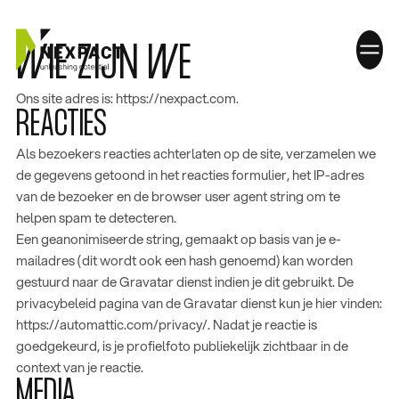
WIE ZIJN WE
Ons site adres is: https://nexpact.com.
REACTIES
HOME
Als bezoekers reacties achterlaten op de site, verzamelen we
de gegevens getoond in het reacties formulier, het IP-adres
WAT WE DOEN
van de bezoeker en de browser user agent string om te
PLAN JE INSPIRATIEDAG
helpen spam te detecteren.
Een geanonimiseerde string, gemaakt op basis van je e-
WERKEN BIJ
mailadres (dit wordt ook een hash genoemd) kan worden
gestuurd naar de Gravatar dienst indien je dit gebruikt. De
CONTACT
privacybeleid pagina van de Gravatar dienst kun je hier vinden:
https://automattic.com/privacy/. Nadat je reactie is
ONZE DIENSTEN
goedgekeurd, is je profielfoto publiekelijk zichtbaar in de
Strategie en verandermanagement
context van je reactie.
Projectmanagement en coördinatie
MEDIA
Technisch advies en systeemintegratie