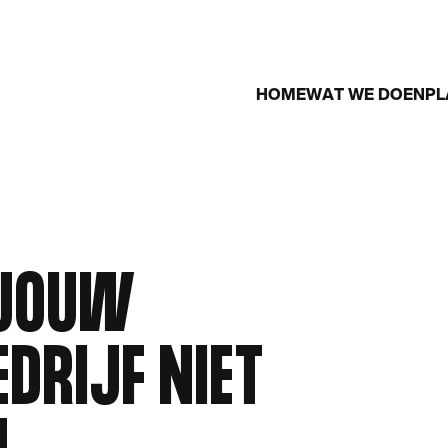
HOME
WAT WE DOEN
PL
ONZE DIENSTEN
Strategie en verandermanagement
 JOUW
Projectmanagement en coördinatie
Technisch advies en systeemintegratie
Operationele optimalisatie
DRIJF NIET
Datamanagement en analyse
Cybersecurity en compliance