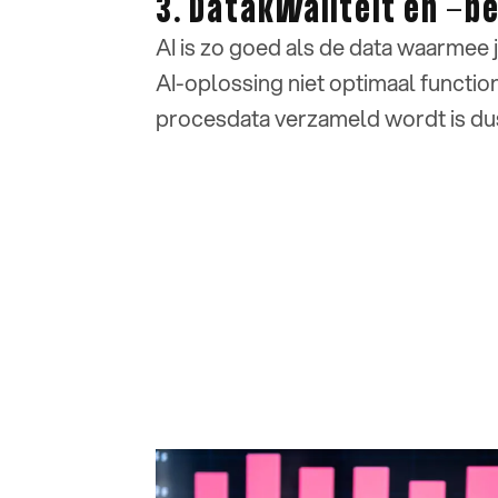
3. Datakwaliteit en -b
AI is zo goed als de data waarmee je
AI-oplossing niet optimaal functio
procesdata verzameld wordt is du