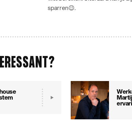
sparren😉.
TERESSANT?
ehouse
Werke
stem
Martij
ervar