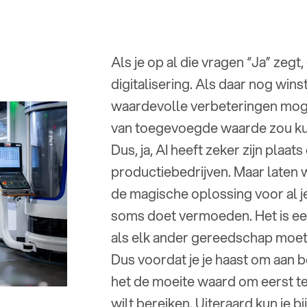
Als je op al die vragen “Ja” zeg
digitalisering. Als daar nog winst
waardevolle verbeteringen moge
van toegevoegde waarde zou kun
Dus, ja, AI heeft zeker zijn plaat
productiebedrijven. Maar laten we
de magische oplossing voor al j
soms doet vermoeden. Het is ee
als elk ander gereedschap moet j
Dus voordat je je haast om aan bo
het de moeite waard om eerst te 
wilt bereiken. Uiteraard kun je b