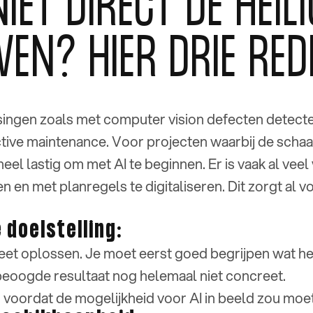
ET DIRECT DE HEILI
VEN? HIER DRIE RED
ssingen zoals met computer vision defecten detecte
ve maintenance. Voor projecten waarbij de schaal b
heel lastig om met AI te beginnen. Er is vaak al ve
 en met planregels te digitaliseren. Dit zorgt al
 doelstelling:
reet oplossen. Je moet eerst goed begrijpen wat h
et beoogde resultaat nog helemaal niet concreet.
n voordat de mogelijkheid voor AI in beeld zou mo