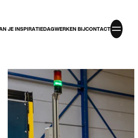
AN JE INSPIRATIEDAG
WERKEN BIJ
CONTACT
CONTACTGEGEVENS
085 060 48 85
info@nexpact.com
Liessentstraat 9a, 5405 AH Uden