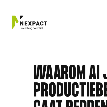
HOOFDMENU
Wat we doen
WAAROM AI
Succesverhalen
Insights
Over ons
PRODUCTIEBE
Werken bij Nexpact
Contact