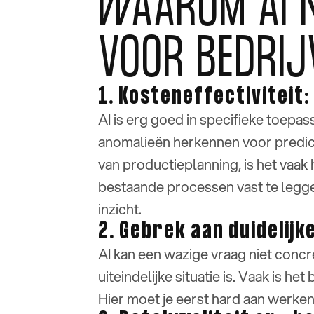
WAAROM AI NI
VOOR BEDRIJ
1. Kosteneffectiviteit:
AI is erg goed in specifieke toepa
anomalieën herkennen voor predicti
van productieplanning, is het vaak 
bestaande processen vast te leggen
inzicht.
2. Gebrek aan duidelijke
AI kan een wazige vraag niet conc
uiteindelijke situatie is. Vaak is h
Hier moet je eerst hard aan werke