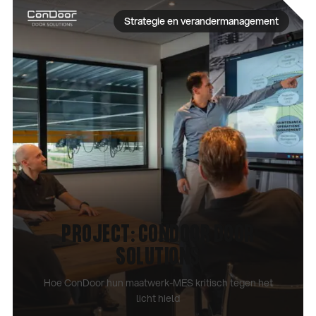
Strategie en verandermanagement
PROJECT: CONDOOR DOOR
SOLUTIONS
Hoe ConDoor hun maatwerk-MES kritisch tegen het
licht hield