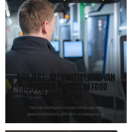
PROJECT: AUTOMATISERING VAN
LOGISTIEK PROCES IN FOOD
INDUSTRIE
Van handmatig en foutgevoelig naar een
geautomatiseerd, efficiënt verzendproces
CASE BEKIJKEN