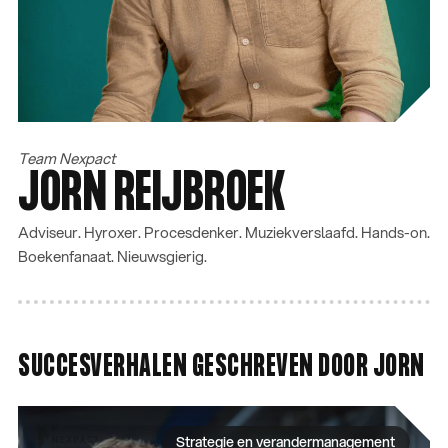
Operationele optimalisatie
Datamanagement en analyse
Cybersecurity en compliance
HOOFDMENU
CONTACTGEGEVENS
Wat we doen
085 060 48 85
Team Nexpact
JORN REIJBROEK
Succesverhalen
info@nexpact.com
Insights
Liessentstraat 9a,
Over ons
5405 AH Uden
Adviseur. Hyroxer. Procesdenker. Muziekverslaafd. Hands-on.
Werken bij Nexpact
Boekenfanaat. Nieuwsgierig.
Contact
SUCCESVERHALEN GESCHREVEN DOOR JORN
Strategie en verandermanagement