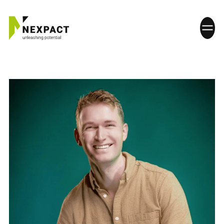
HOME
WAT WE DOEN
PLAN JE INSPIRATIEDAG
WERKEN BIJ
CONTACT
ONZE DIENSTEN
Strategie en verandermanagement
Projectmanagement en coördinatie
Technisch advies en systeemintegratie